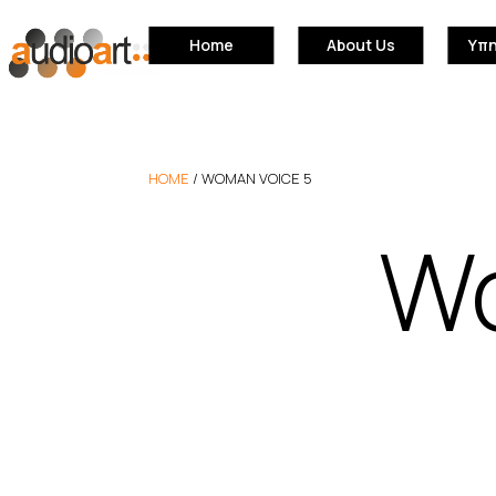
Home
About Us
Υπ
HOME
/
WOMAN VOICE 5
Wo