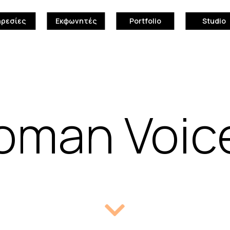
ηρεσίες
Εκφωνητές
Portfolio
Studio
man Voic
