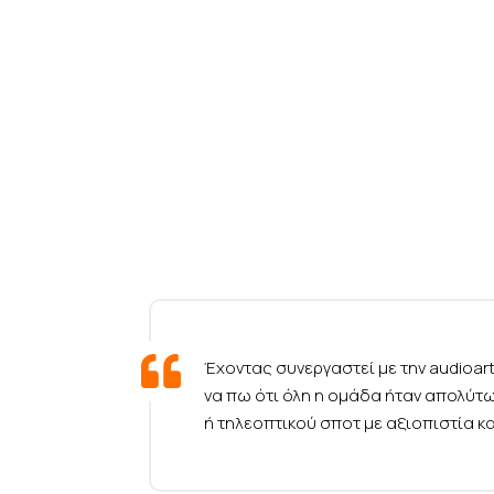
Έχοντας συνεργαστεί με την audioa
να πω ότι όλη η ομάδα ήταν απολύτ
ή τηλεοπτικού σποτ με αξιοπιστία κ