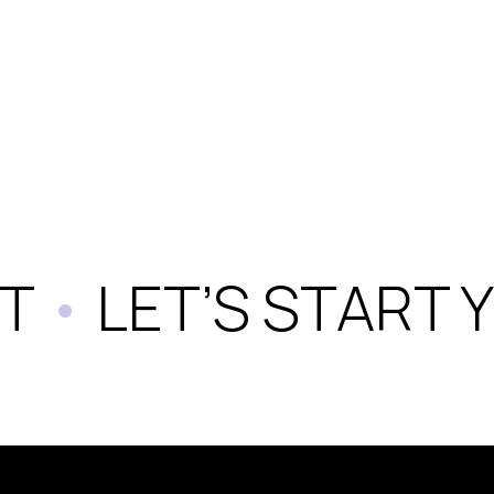
T
•
LET’S START Y