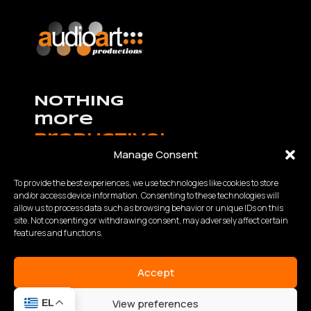
NOTHING
more
productive!
Manage Consent
To provide the best experiences, we use technologies like cookies to store
and/or access device information. Consenting to these technologies will
allow us to process data such as browsing behavior or unique IDs on this
K.Καραμανλή – Θ.Χαρίση 63 Θεσσαλονίκη,
site. Not consenting or withdrawing consent, may adversely affect certain
Τηλ:
2310 840200
- Fax: 2310 934848
features and functions.
Email: info@audioart.gr
Ωράριο λειτουργίας:
Accept
Δευτέρα – Παρασκευή | 10:00 – 18:00
View preferences
EL