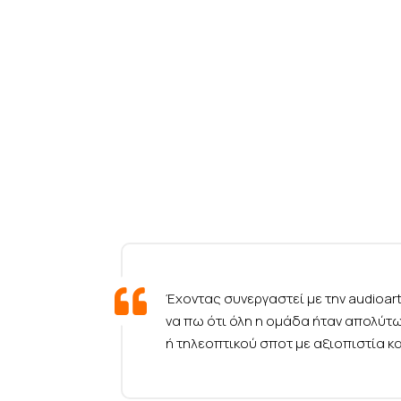
Έχοντας συνεργαστεί με την audioa
να πω ότι όλη η ομάδα ήταν απολύτ
ή τηλεοπτικού σποτ με αξιοπιστία κ