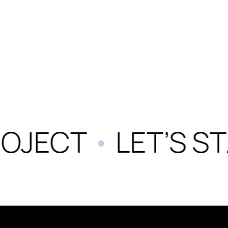
OJECT
•
LET’S ST