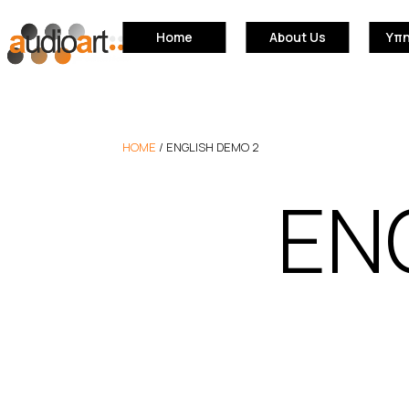
Home
About Us
Υπ
HOME
/
ENGLISH DEMO 2
EN