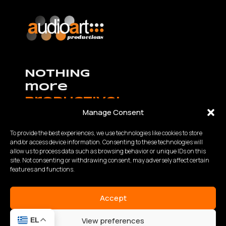
NOTHING
more
productive!
Manage Consent
To provide the best experiences, we use technologies like cookies to store
and/or access device information. Consenting to these technologies will
allow us to process data such as browsing behavior or unique IDs on this
K.Καραμανλή – Θ.Χαρίση 63 Θεσσαλονίκη,
site. Not consenting or withdrawing consent, may adversely affect certain
Τηλ:
2310 840200
- Fax: 2310 934848
features and functions.
Email: info@audioart.gr
Ωράριο λειτουργίας:
Accept
Δευτέρα – Παρασκευή | 10:00 – 18:00
View preferences
EL