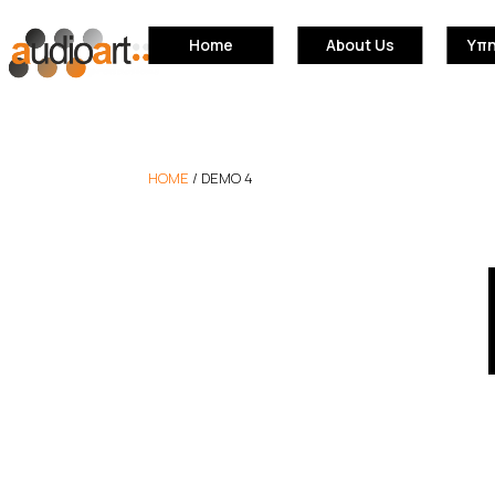
Home
About Us
Υπ
HOME
/
DEMO 4