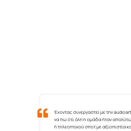
Έχοντας συνεργαστεί με την audioa
να πω ότι όλη η ομάδα ήταν απολύτ
ή τηλεοπτικού σποτ με αξιοπιστία κ