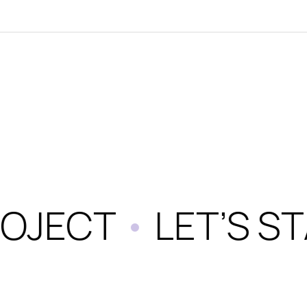
OJECT
•
LET’S ST