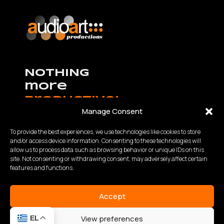
NOTHING
more
productive!
Manage Consent
To provide the best experiences, we use technologies like cookies to store
and/or access device information. Consenting to these technologies will
allow us to process data such as browsing behavior or unique IDs on this
K.Καραμανλή – Θ.Χαρίση 63 Θεσσαλονίκη,
site. Not consenting or withdrawing consent, may adversely affect certain
Τηλ:
2310 840200
- Fax: 2310 934848
features and functions.
Email: info@audioart.gr
Ωράριο λειτουργίας:
Accept
Δευτέρα – Παρασκευή | 10:00 – 18:00
View preferences
EL