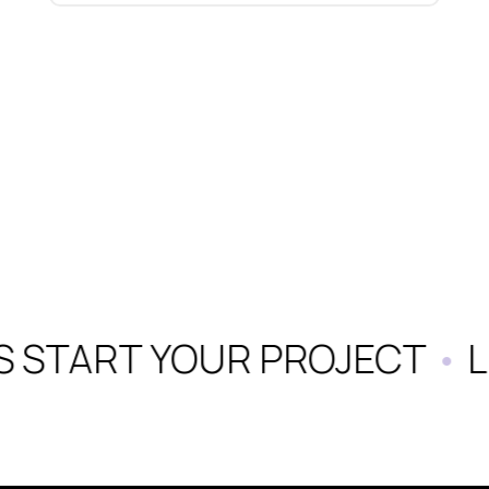
S START YOUR PROJECT
•
L