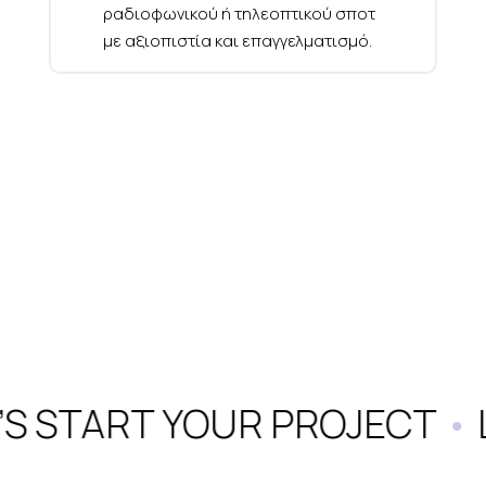
ραδιοφωνικού ή τηλεοπτικού σποτ
με αξιοπιστία και επαγγελματισμό.
’S START YOUR PROJECT
•
L