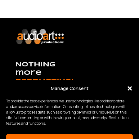
NOTHING
more
productive!
Manage Consent
To provide the best experiences, we use technologies like cookies to store
and/or access device information. Consenting to these technologies will
allow us to process data such as browsing behavior or unique IDs on this
K.Καραμανλή – Θ.Χαρίση 63 Θεσσαλονίκη,
site. Not consenting or withdrawing consent, may adversely affect certain
Τηλ:
2310 840200
- Fax: 2310 934848
features and functions.
Email: info@audioart.gr
Ωράριο λειτουργίας: