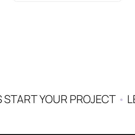
S START YOUR PROJECT
•
LE