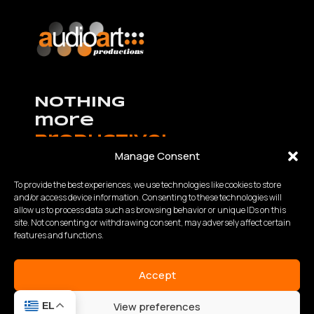
NOTHING
more
productive!
Manage Consent
To provide the best experiences, we use technologies like cookies to store
and/or access device information. Consenting to these technologies will
allow us to process data such as browsing behavior or unique IDs on this
K.Καραμανλή – Θ.Χαρίση 63 Θεσσαλονίκη,
site. Not consenting or withdrawing consent, may adversely affect certain
Τηλ:
2310 840200
- Fax: 2310 934848
features and functions.
Email: info@audioart.gr
Ωράριο λειτουργίας:
Accept
Δευτέρα – Παρασκευή | 10:00 – 18:00
View preferences
EL