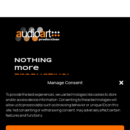
NOTHING
more
productive!
Manage Consent
To provide the best experiences, we use technologies like cookies to store
and/or access device information. Consenting to these technologies will
allow us to process data such as browsing behavior or unique IDs on this
K.Καραμανλή – Θ.Χαρίση 63 Θεσσαλονίκη,
site. Not consenting or withdrawing consent, may adversely affect certain
Τηλ:
2310 840200
- Fax: 2310 934848
features and functions.
Email: info@audioart.gr
Ωράριο λειτουργίας: