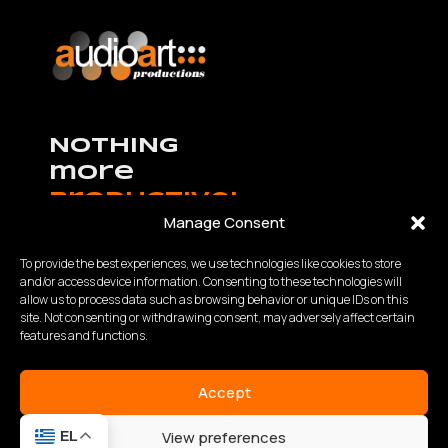
NOTHING
more
productive!
Manage Consent
To provide the best experiences, we use technologies like cookies to store
and/or access device information. Consenting to these technologies will
allow us to process data such as browsing behavior or unique IDs on this
K.Καραμανλή – Θ.Χαρίση 63 Θεσσαλονίκη,
site. Not consenting or withdrawing consent, may adversely affect certain
Τηλ:
2310 840200
- Fax: 2310 934848
features and functions.
Email: info@audioart.gr
Ωράριο λειτουργίας:
Accept
Δευτέρα – Παρασκευή | 10:00 – 18:00
View preferences
EL