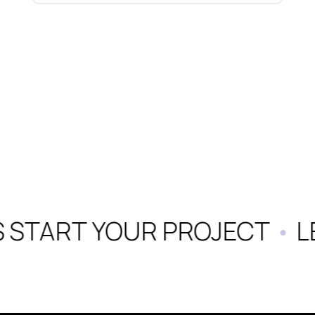
S START YOUR PROJECT
•
LE