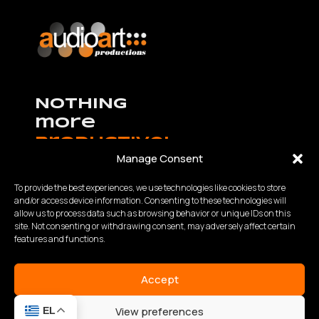
NOTHING
more
productive!
Manage Consent
To provide the best experiences, we use technologies like cookies to store
and/or access device information. Consenting to these technologies will
allow us to process data such as browsing behavior or unique IDs on this
K.Καραμανλή – Θ.Χαρίση 63 Θεσσαλονίκη,
site. Not consenting or withdrawing consent, may adversely affect certain
Τηλ:
2310 840200
- Fax: 2310 934848
features and functions.
Email: info@audioart.gr
Ωράριο λειτουργίας:
Accept
Δευτέρα – Παρασκευή | 10:00 – 18:00
View preferences
EL