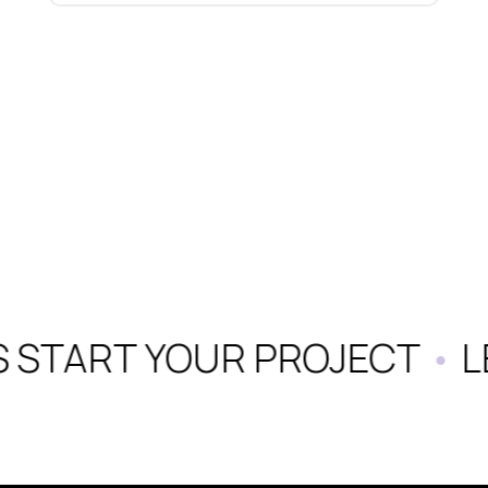
S START YOUR PROJECT
•
LE