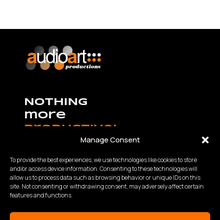
NOTHING
more
productive!
Manage Consent
To provide the best experiences, we use technologies like cookies to store
and/or access device information. Consenting to these technologies will
allow us to process data such as browsing behavior or unique IDs on this
K.Καραμανλή – Θ.Χαρίση 63 Θεσσαλονίκη,
site. Not consenting or withdrawing consent, may adversely affect certain
Τηλ:
2310 840200
- Fax: 2310 934848
features and functions.
Email: info@audioart.gr
Ωράριο λειτουργίας: