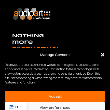
NOTHING
more
productive!
Manage Consent
To provide the best experiences, we use technologies like cookies to store
and/or access device information. Consenting to these technologies will
allow us to process data such as browsing behavior or unique IDs on this
K.Καραμανλή – Θ.Χαρίση 63 Θεσσαλονίκη,
site. Not consenting or withdrawing consent, may adversely affect certain
Τηλ:
2310 840200
- Fax: 2310 934848
features and functions.
Email: info@audioart.gr
Ωράριο λειτουργίας:
Accept
Δευτέρα – Παρασκευή | 10:00 – 18:00
View preferences
EL