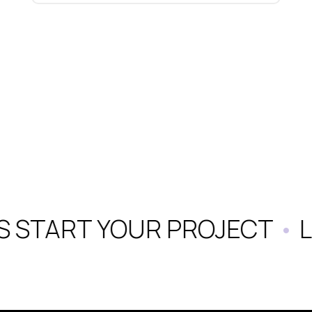
S START YOUR PROJECT
•
L