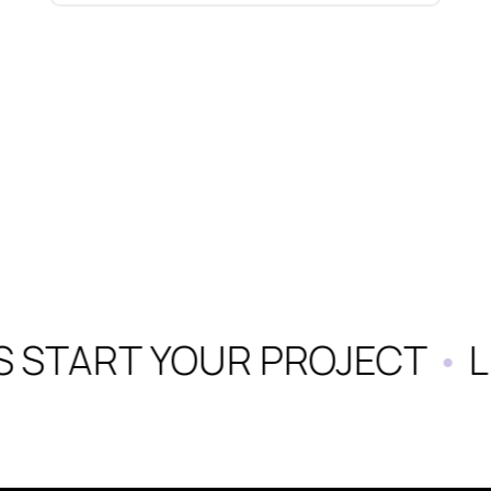
S START YOUR PROJECT
•
L