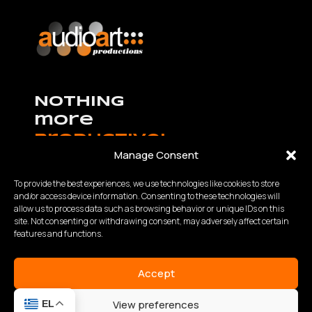
NOTHING
more
productive!
Manage Consent
To provide the best experiences, we use technologies like cookies to store
and/or access device information. Consenting to these technologies will
allow us to process data such as browsing behavior or unique IDs on this
K.Καραμανλή – Θ.Χαρίση 63 Θεσσαλονίκη,
site. Not consenting or withdrawing consent, may adversely affect certain
Τηλ:
2310 840200
- Fax: 2310 934848
features and functions.
Email: info@audioart.gr
Ωράριο λειτουργίας:
Accept
Δευτέρα – Παρασκευή | 10:00 – 18:00
View preferences
EL