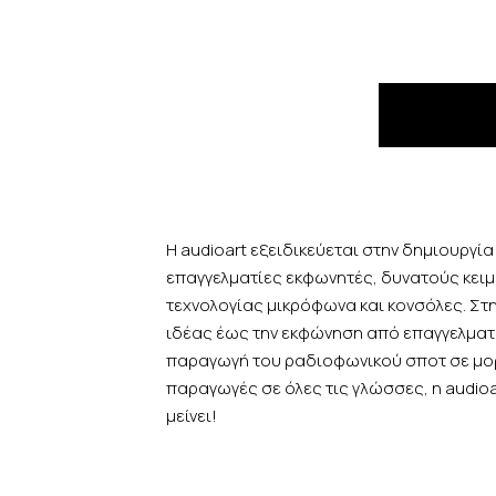
Η audioart εξειδικεύεται στην δημιουργ
επαγγελματίες εκφωνητές, δυνατούς κειμ
τεχνολογίας μικρόφωνα και κονσόλες. Στ
ιδέας έως την εκφώνηση από επαγγελματίε
παραγωγή του ραδιοφωνικού σποτ σε μορ
παραγωγές σε όλες τις γλώσσες, η audio
μείνει!