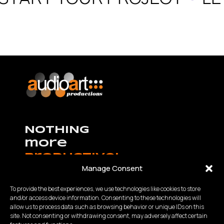
NOTHING
more
productive!
Manage Consent
To provide the best experiences, we use technologies like cookies to store
and/or access device information. Consenting to these technologies will
allow us to process data such as browsing behavior or unique IDs on this
K.Καραμανλή – Θ.Χαρίση 63 Θεσσαλονίκη,
site. Not consenting or withdrawing consent, may adversely affect certain
Τηλ:
2310 840200
- Fax: 2310 934848